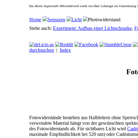
Das eBook
Angewandte Mikroelektronik
wurde von Hans Lohninger zur Unterstützung ve
Home
Sensoren
Licht
Photowiderstand
Siehe auch:
Experiment: Aufbau einer Lichtschranke
,
F
durchsuchen
|
Index
Fot
Fotowiderstände bestehen aus Halbleitern ohne Sperrsc
verwendete Material hängt von der gewünschten spektr
des Fotowiderstands ab. Für sichtbares Licht wird
Cadm
maximale Empfindlichkeit bei 520 nm) oder Cadmiumse