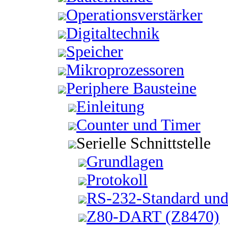
Operationsverstärker
Digitaltechnik
Speicher
Mikroprozessoren
Periphere Bausteine
Einleitung
Counter und Timer
Serielle Schnittstelle
Grundlagen
Protokoll
RS-232-Standard und
Z80-DART (Z8470)